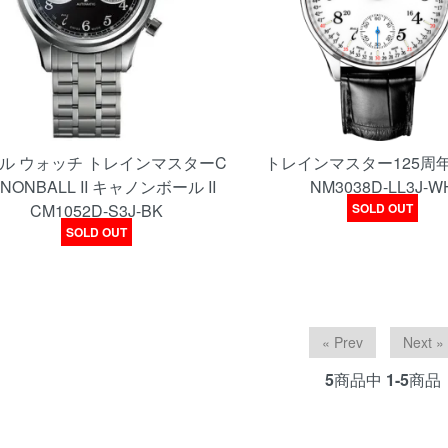
ル ウォッチ トレインマスターC
トレインマスター125周
NONBALL II キャノンボール II
NM3038D-LL3J-W
CM1052D-S3J-BK
SOLD OUT
SOLD OUT
« Prev
Next »
5
商品中
1-5
商品