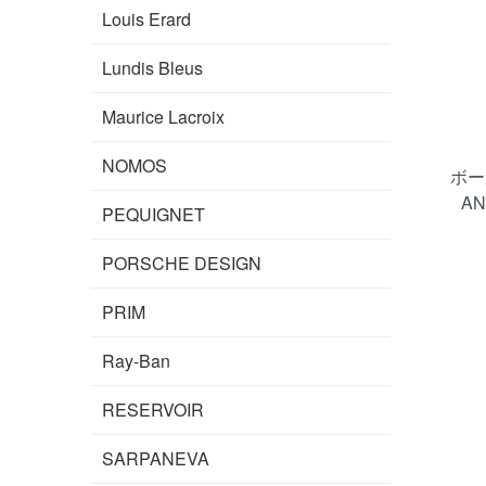
Louis Erard
Lundis Bleus
Maurice Lacroix
NOMOS
ボー
AN
PEQUIGNET
PORSCHE DESIGN
PRIM
Ray-Ban
RESERVOIR
SARPANEVA