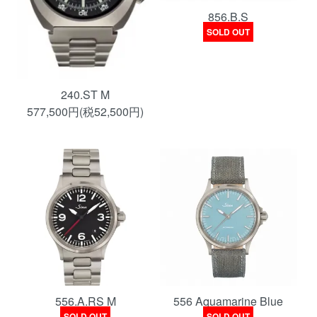
856.B.S
SOLD OUT
240.ST M
577,500円(税52,500円)
556.A.RS M
556 Aquamarine Blue
SOLD OUT
SOLD OUT