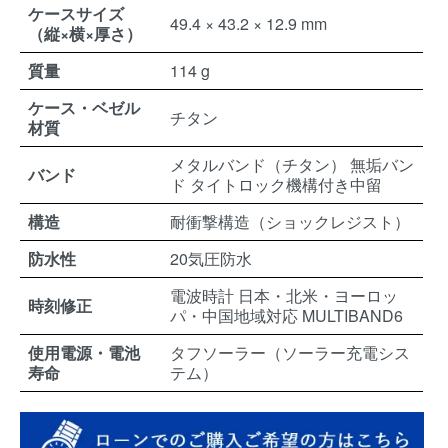
ケースサイズ
49.4 × 43.2 × 12.9 mm
（縦×横×厚さ）
質量
114 g
ケース・ベゼル
チタン
材質
メタルバンド（チタン） 無垢バン
バンド
ド タイトロック機構付き中留
構造
耐衝撃構造（ショックレジスト）
防水性
20気圧防水
電波時計 日本・北米・ヨーロッ
時刻修正
パ・中国地域対応 MULTIBAND6
使用電源・電池
タフソーラー（ソーラー充電シス
寿命
テム）