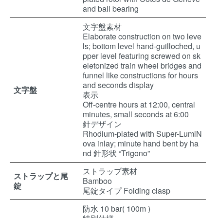
and ball bearing
文字盤素材
Elaborate construction on two leve
ls; bottom level hand-guilloched, u
pper level featuring screwed on sk
eletonized train wheel bridges and
funnel like constructions for hours
and seconds display
文字盤
表示
Off-centre hours at 12:00, central
minutes, small seconds at 6:00
針デザイン
Rhodium-plated with Super-LumiN
ova inlay; minute hand bent by ha
nd 針形状 “Trigono”
ストラップ素材
ストラップと尾
Bamboo
錠
尾錠タイプ Folding clasp
防水 10 bar( 100m )