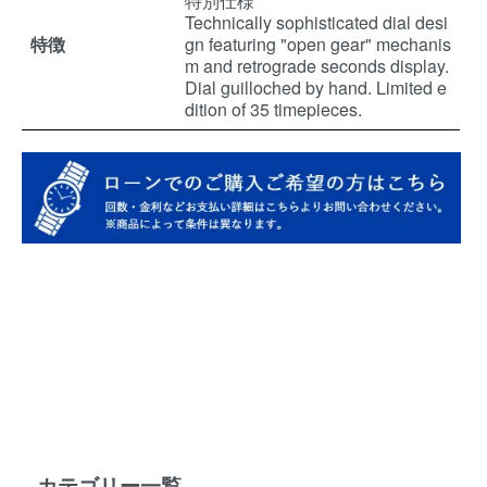
特別仕様
Technically sophisticated dial desi
特徴
gn featuring "open gear" mechanis
m and retrograde seconds display.
Dial guilloched by hand. Limited e
dition of 35 timepieces.
カテゴリー一覧