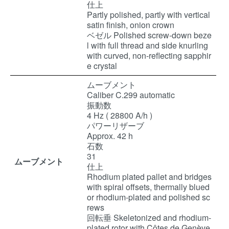
仕上
Partly polished, partly with vertical
satin finish, onion crown
ベゼル Polished screw-down beze
l with full thread and side knurling
with curved, non-reflecting sapphir
e crystal
ムーブメント
Caliber C.299 automatic
振動数
4 Hz ( 28800 A/h )
パワーリザーブ
Approx. 42 h
石数
31
ムーブメント
仕上
Rhodium plated pallet and bridges
with spiral offsets, thermally blued
or rhodium-plated and polished sc
rews
回転垂 Skeletonized and rhodium-
plated rotor with Côtes de Genève