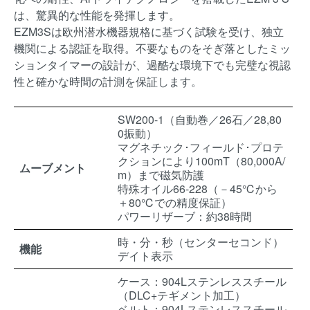
は、驚異的な性能を発揮します。
EZM3Sは欧州潜水機器規格に基づく試験を受け、独立
機関による認証を取得。不要なものをそぎ落としたミッ
ションタイマーの設計が、過酷な環境下でも完璧な視認
性と確かな時間の計測を保証します。
SW200-1（自動巻／26石／28,80
0振動）
マグネチック･フィールド･プロテ
クションにより100mT（80,000A/
ムーブメント
m）まで磁気防護
特殊オイル66-228（－45℃から
＋80℃での精度保証）
パワーリザーブ：約38時間
時・分・秒（センターセコンド）
機能
デイト表示
ケース：904Lステンレススチール
（DLC+テギメント加工）
ベルト：904Lステンレススチール