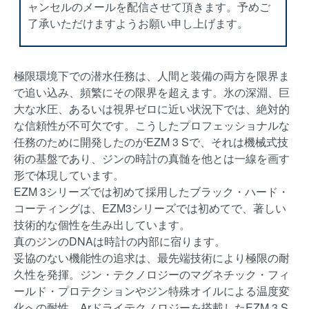
ャンセルのメールを配信させて頂きます。予めご
了承いただけますようお願い申し上げます。
極限環境下での潜水任務は、人間と装備の両方を限界ま
で追い込み、頻繁にその限界を超えます。氷の深淵、巨
大な水圧、あるいは視界ゼロに近い状況下では、絶対的
な信頼性が不可欠です。こうしたプロフェッショナルな
任務のために開発したのがEZM 3 Sで、それは機械式技
術の基盤であり、ジンの時計の真髄を他とは一線を画す
形で体現しています。
EZM 3シリーズでは初めて採用したブラック・ハード・
コーティングは、EZM3シリーズでは初めてで、著しい
技術的な個性を生み出しています。
真のジンのDNAは時計の内部に宿ります。
妥協のない機能性の追求は、最先端技術により極限の耐
久性を発揮。ジン・テクノロジーのマグネチック・フィ
ールド・プロテクションやジン特殊オイルによる温度変
化への耐性、Arドライテクノロジーを搭載したEZM 3 S