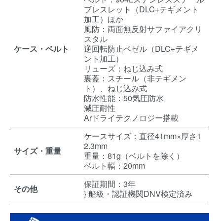
ブレスレット（DLC+テギメント
加工）ほか
風防：両面無反射サファイアクリ
スタル
ケース・ベルト
逆回転防止ベゼル（DLC+テギメ
ント加工）
リューズ：ねじ込み式
裏蓋：スチール（非テギメン
ト）、ねじ込み式
防水性能：50気圧防水
減圧耐性
Arドライテクノロジー搭載
ケースサイズ：直径41mm×厚さ1
2.3mm
サイズ・重量
重量：81g（ベルトを除く）
ベルト幅：20mm
保証期間：3年
その他
} 船級・認証機関DNV検定済み