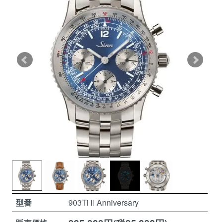
型番
903TiⅡAnniversary