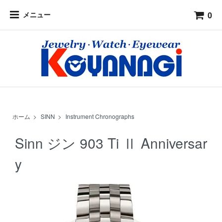
0
メニュー
ホーム
>
SINN
>
Instrument Chronographs
Sinn ジン 903 Ti Ⅱ Anniversar
y