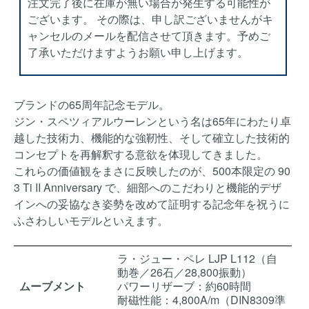
注文完了後に在庫が無い場合が発生する可能性が
ございます。 その際は、申し訳ございませんがキ
ャンセルのメールを配信させて頂きます。予めご
了承いただけますようお願い申し上げます。
ブランドの65周年記念モデル。
ジン・スペツィアルウーレンという名は65年にわたり卓
越した技術力、機能的な強靭性、そして確立した技術的
コンセプトを再解釈する意欲を体現してきました。
これらの価値観をまさに反映したのが、500本限定の 90
3 Ti II Anniversary で、細部へのこだわりと機能的デザ
インへの妥協なき姿勢を改めて証明する記念年を祝うに
ふさわしいモデルといえます。
ラ・ジュー・ペレ LJP L112（自
動巻／26石／28,800振動）
ムーブメント
パワーリザーブ：約60時間
耐磁性能：4,800A/m（DIN8309準