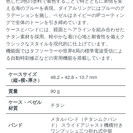
色した3色の塗料で着色することで時とともに表情を変
える海のブルーを表現。ダイアルリングにはブルーのグ
ラデーションを施し、ベゼルはネイビーのIPコーティン
グで全体のトーンを引き締めています。
ケースとバンドには、鏡面とヘアラインを組み合わせた
チタン素材を採用。軽やかな着け心地と耐食性を備えク
ラシックなスタイルを現代的に仕上げています。
機能面ではタフソーラーや世界6局の標準電波受信によ
る自動時刻修正などの実用機能を搭載しています。
ケースサイズ
48.2 × 42.8 × 10.7 mm
（縦×横×厚さ）
質量
90 g
ケース・ベゼル
チタン
材質
メタルバンド（チタンムクバン
バンド
ド） スライドアジャスト機構付き
ワンプッシュ三つ折れ式中留