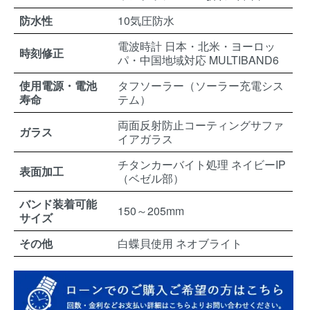
防水性
10気圧防水
電波時計 日本・北米・ヨーロッ
時刻修正
パ・中国地域対応 MULTIBAND6
使用電源・電池
タフソーラー（ソーラー充電シス
寿命
テム）
両面反射防止コーティングサファ
ガラス
イアガラス
チタンカーバイト処理 ネイビーIP
表面加工
（ベゼル部）
バンド装着可能
150～205mm
サイズ
その他
白蝶貝使用 ネオブライト